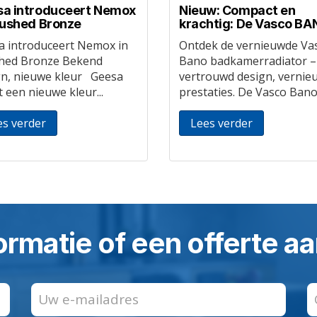
a introduceert Nemox
Nieuw: Compact en
rushed Bronze
krachtig: De Vasco B
a introduceert Nemox in
Ontdek de vernieuwde Va
hed Bronze Bekend
Bano badkamerradiator –
gn, nieuwe kleur Geesa
vertrouwd design, vernie
 een nieuwe kleur...
prestaties. De Vasco Bano i
es verder
Lees verder
ormatie of een offerte 