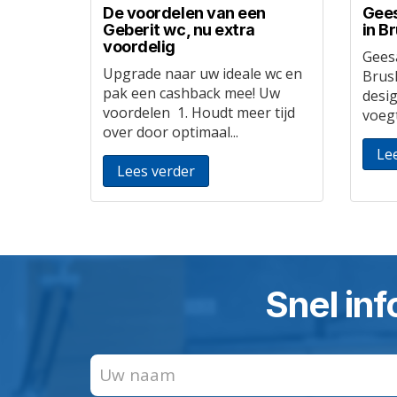
De voordelen van een
Gees
Geberit wc, nu extra
in B
voordelig
Gees
Upgrade naar uw ideale wc en
Brus
pak een cashback mee! Uw
desi
voordelen 1. Houdt meer tijd
voegt
over door optimaal...
Le
Lees verder
Snel inf