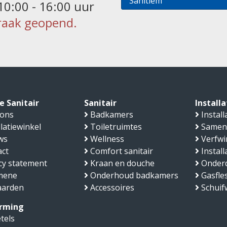
Sanitiem
10:00 - 16:00 uur
raak geopend.
 Sanitair
Sanitair
Install
 ons
Badkamers
Install
llatiewinkel
Toiletruimtes
Samen
ws
Wellness
Verfwi
ct
Comfort sanitair
Instal
cy statement
Kraan en douche
Onder
mene
Onderhoud badkamers
Gasfle
aarden
Accessoires
Schui
rming
tels