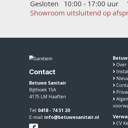
Gesloten
10:00 - 17:00 uur
Showroom uitsluitend op afsp
Betuwe
Over
Contact
Insta
Nieu
Betuwe Sanitair
Conta
Rijthoek 15A
Priva
4175 LM
Haaften
Alge
voorw
Tel:
0418 - 74 51 20
Verwa
E-mail:
info@betuwesanitair.nl
CV Ke