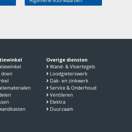
Algemene voorwaarden
atiewinkel
Overige diensten
atiewinkel
Wand- & Vloertegels
 doen
Loodgieterswerk
nkel
Dak- en zinkwerk
latiematerialen
Service & Onderhoud
delen
Ventileren
ssen
Elektra
fwandkasten
Duurzaam