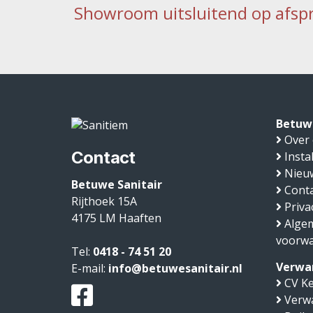
Showroom uitsluitend op afsp
Betuwe
Over
Contact
Insta
Nieu
Betuwe Sanitair
Conta
Rijthoek 15A
Priva
4175 LM
Haaften
Alge
voorw
Tel:
0418 - 74 51 20
Verwa
E-mail:
info@betuwesanitair.nl
CV Ke
Verw