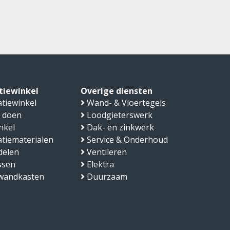
atiewinkel
Overige diensten
atiewinkel
Wand- & Vloertegels
 doen
Loodgieterswerk
nkel
Dak- en zinkwerk
latiematerialen
Service & Onderhoud
delen
Ventileren
ssen
Elektra
fwandkasten
Duurzaam