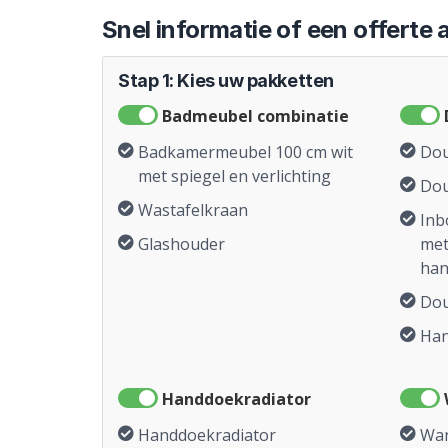
Snel informatie of een offerte
Stap 1: Kies uw pakketten
Badmeubel combinatie
Badkamermeubel 100 cm wit
Dou
met spiegel en verlichting
Dou
Wastafelkraan
Inb
Glashouder
met
han
Dou
Ha
Handdoekradiator
Handdoekradiator
Wan