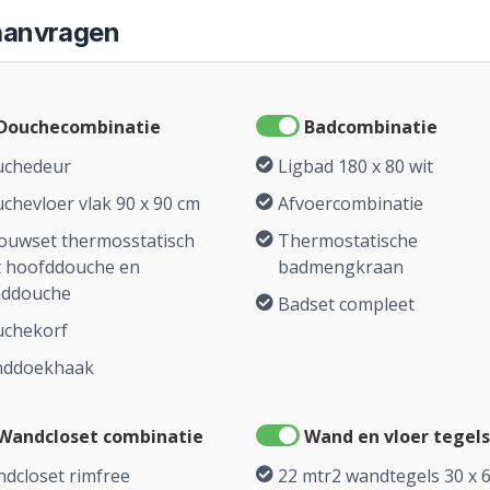
 aanvragen
Douchecombinatie
Badcombinatie
chedeur
Ligbad 180 x 80 wit
chevloer vlak 90 x 90 cm
Afvoercombinatie
ouwset thermosstatisch
Thermostatische
 hoofddouche en
badmengkraan
ddouche
Badset compleet
chekorf
nddoekhaak
Wandcloset combinatie
Wand en vloer tegels
dcloset rimfree
22 mtr2 wandtegels 30 x 6