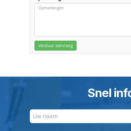
Verstuur aanvraag
Snel inf