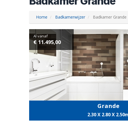
Badkamer Grande
Home
Badkamerwijzer
Badkamer Grande
Al vanaf
€ 11.495,00
Grande
2.30 X 2.80 X 2.50