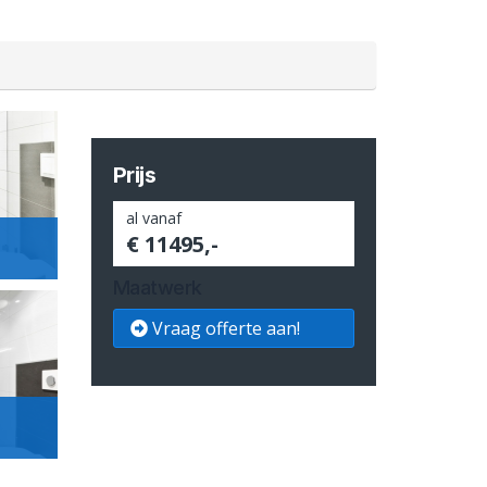
Prijs
al vanaf
€ 11495,-
Maatwerk
Vraag offerte aan!