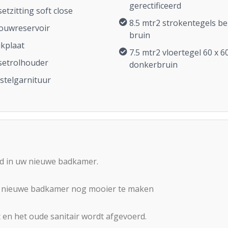
gerectificeerd
setzitting soft close
8.5 mtr2 strokentegels be
ouwreservoir
bruin
kplaat
7.5 mtr2 vloertegel 60 x 6
setrolhouder
donkerbruin
stelgarnituur
rd in uw nieuwe badkamer.
w nieuwe badkamer nog mooier te maken
 en het oude sanitair wordt afgevoerd.