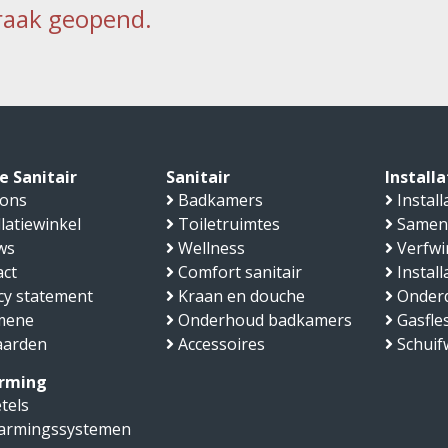
raak geopend.
 Sanitair
Sanitair
Install
 ons
Badkamers
Install
llatiewinkel
Toiletruimtes
Samen
ws
Wellness
Verfwi
ct
Comfort sanitair
Instal
cy statement
Kraan en douche
Onder
mene
Onderhoud badkamers
Gasfle
aarden
Accessoires
Schui
rming
tels
armingssystemen