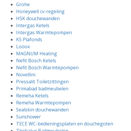
Grohe
Honeywell cv-regeling
HSK douchewanden
Intergas Ketels
Intergas Warmtepompen
KS Plafonds
Looox
MAGNUM Heating
Nefit Bosch Ketels
Nefit Bosch Warmtepompen
Novellini
Pressalit Toiletzittingen
Primabad badmeubelen
Remeha Ketels
Remeha Warmtepompen
Sealskin douchewanden
Sunshower
TECE WC-bedieningsplaten en douchegoten
Thebalux Badmeubelen