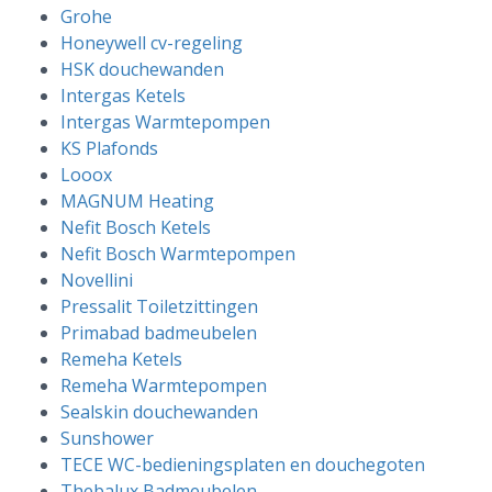
Grohe
Honeywell cv-regeling
HSK douchewanden
Intergas Ketels
Intergas Warmtepompen
KS Plafonds
Looox
MAGNUM Heating
Nefit Bosch Ketels
Nefit Bosch Warmtepompen
Novellini
Pressalit Toiletzittingen
Primabad badmeubelen
Remeha Ketels
Remeha Warmtepompen
Sealskin douchewanden
Sunshower
TECE WC-bedieningsplaten en douchegoten
Thebalux Badmeubelen